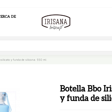
ERCA DE
osilicato y funda de silicona. 550 ml.
Botella Bbo Ir
y funda de sil