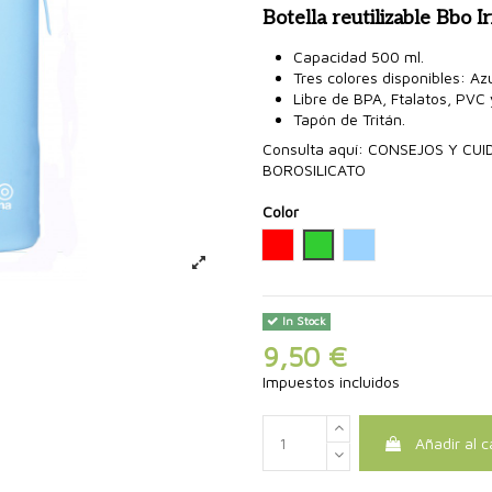
Botella reutilizable Bbo I
Capacidad 500 ml.
Tres colores disponibles: Az
Libre de BPA, Ftalatos, PVC
Tapón de Tritán.
Consulta aquí:
CONSEJOS Y CUID
BOROSILICATO
Color
Rojo
Verde
Azul
In Stock
9,50 €
Impuestos incluidos
Añadir al c