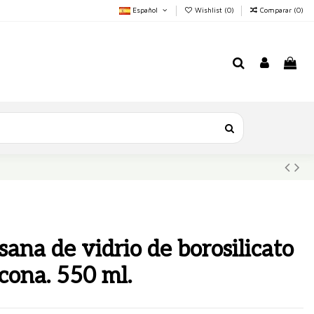
Español
Wishlist (
0
)
Comparar (
0
)
isana de vidrio de borosilicato
icona. 550 ml.