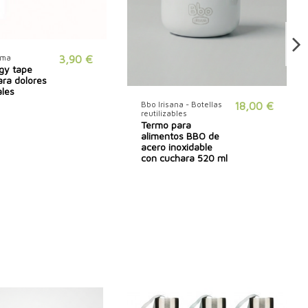
tima
3,90 €
ogy tape
ara dolores
les
Bbo Irisana - Botellas
18,00 €
reutilizables
Termo para
alimentos BBO de
acero inoxidable
con cuchara 520 ml