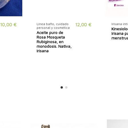
10,00 €
Línea baño, cuidado
12,00 €
Irisana ín
personal y cosmética
Kinesiol
Aceite puro de
Irisana p
Rosa Mosqueta
menstrua
Rubiginosa, en
monodosis. Nativa,
Irisana