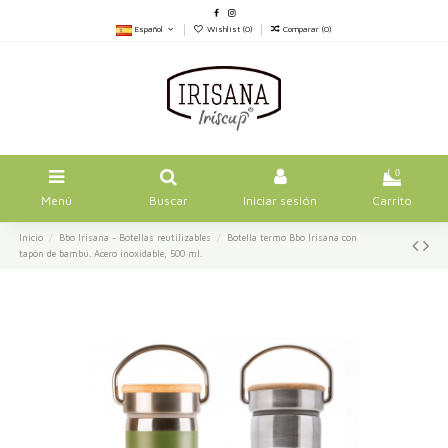
Español
Wishlist (
0
)
Comparar (
0
)
0
Menú
Buscar
Iniciar sesión
Carrito
Inicio
Bbo Irisana - Botellas reutilizables
Botella termo Bbo Irisana con
tapón de bambú. Acero inoxidable, 500 ml.