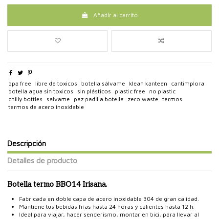
Añadir al carrito
bpa free
libre de toxicos
botella sálvame
klean kanteen
cantimplora
botella agua sin toxicos
sin plásticos
plastic free
no plastic
chilly bottles
salvame
paz padilla botella
zero waste
termos
termos de acero inoxidable
Descripción
Detalles de producto
Botella termo BBO14 Irisana.
Fabricada en doble capa de acero inoxidable 304 de gran calidad.
Mantiene tus bebidas frías hasta 24 horas y calientes hasta 12 h.
Ideal para viajar, hacer senderismo, montar en bici, para llevar al