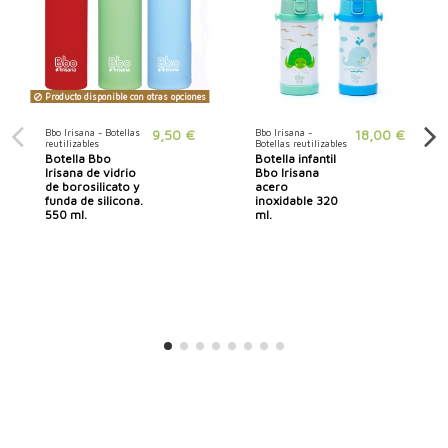
Producto disponible con otras opciones
Bbo Irisana - Botellas
9,50 €
Bbo Irisana -
18,00 €
reutilizables
Botellas reutilizables
Botella Bbo
Botella infantil
Irisana de vidrio
Bbo Irisana
de borosilicato y
acero
funda de silicona.
inoxidable 320
550 ml.
ml.