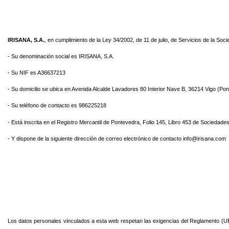
IRISANA, S.A.
, en cumplimiento de la Ley 34/2002, de 11 de julio, de Servicios de la Soc
- Su denominación social es IRISANA, S.A.
- Su NIF es A36637213
- Su domicilio se ubica en Avenida Alcalde Lavadores 80 Interior Nave B, 36214 Vigo (Po
- Su teléfono de contacto es 986225218
- Está inscrita en el
Registro Mercantil de Pontevedra, Folio 145, Libro 453 de Sociedades
- Y dispone de la siguiente dirección de correo electrónico de contacto info@irisana.com
Los datos personales vinculados a esta web respetan las exigencias del Reglamento (UE) 