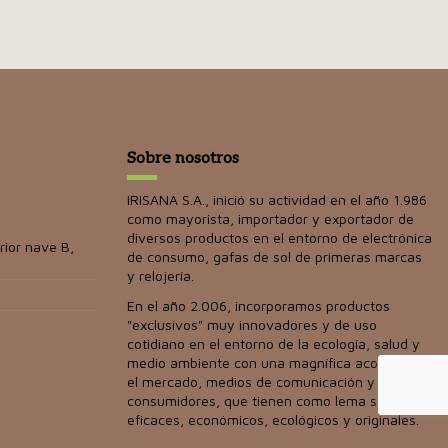
Sobre nosotros
IRISANA S.A., inició su actividad en el año 1.986
como mayorista, importador y exportador de
diversos productos en el entorno de electrónica
rior nave B,
de consumo, gafas de sol de primeras marcas
y relojería.
En el año 2.006, incorporamos productos
"exclusivos" muy innovadores y de uso
cotidiano en el entorno de la ecología, salud y
medio ambiente con una magnífica acogida en
el mercado, medios de comunicación y
consumidores, que tienen como lema ser
eficaces, económicos, ecológicos y originales.