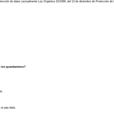
 protección de datos (actualmente Ley Orgánica 15/1999, del 13 de diciembre de Protección 
po los guardaremos?
eb.
 el sitio Web.