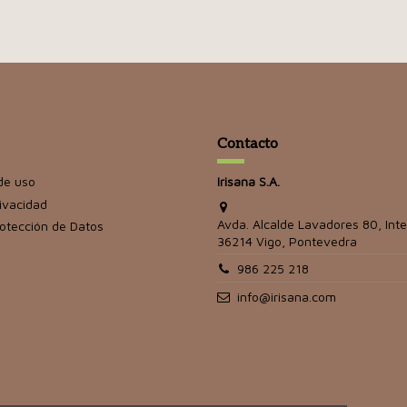
Contacto
de uso
Irisana S.A.
rivacidad
Avda. Alcalde Lavadores 80, Inte
rotección de Datos
36214 Vigo, Pontevedra
986 225 218
info@irisana.com