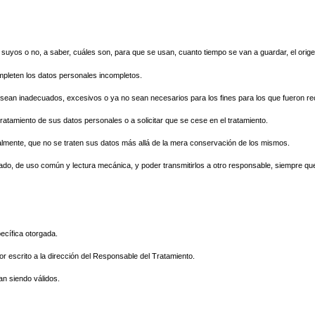
suyos o no, a saber, cuáles son, para que se usan, cuanto tiempo se van a guardar, el ori
completen los datos personales incompletos.
 sean inadecuados, excesivos o ya no sean necesarios para los fines para los que fueron reco
ratamiento de sus datos personales o a solicitar que se cese en el tratamiento.
legalmente, que no se traten sus datos más allá de la mera conservación de los mismos.
urado, de uso común y lectura mecánica, y poder transmitirlos a otro responsable, siempre q
pecífica otorgada.
r escrito a la dirección del Responsable del Tratamiento.
an siendo válidos.