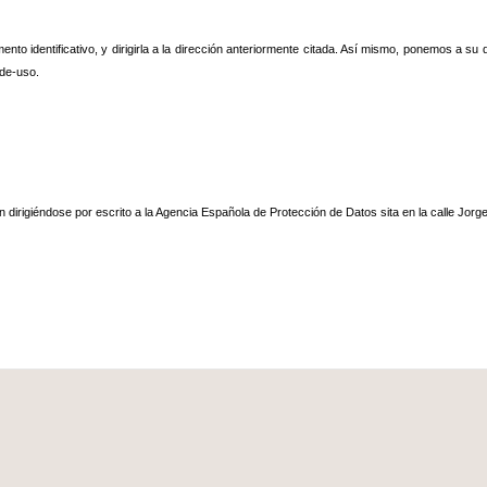
nto identificativo, y dirigirla a la dirección anteriormente citada. Así mismo, ponemos a s
-de-uso.
rigiéndose por escrito a la Agencia Española de Protección de Datos sita en la calle Jorge 