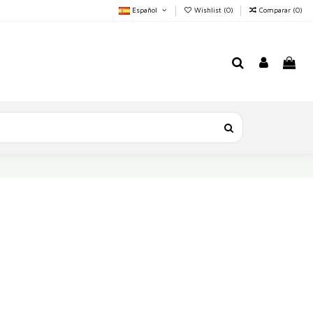
Español
Wishlist (
0
)
Comparar (
0
)