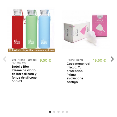
Producto disponible con otras opciones
Bbo Irisana - Botellas
9,50 €
Irisana íntima
19,60 €
reutilizables
Copa menstrual
Botella Bbo
Iriscup. Tu
Irisana de vidrio
protección
de borosilicato y
íntima
funda de silicona.
evoluciona
550 ml.
contigo