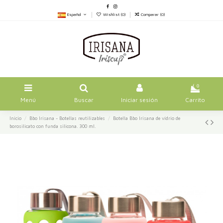
Español
Wishlist (
0
)
Comparar (
0
)
0
Menú
Buscar
Iniciar sesión
Carrito
Inicio
Bbo Irisana - Botellas reutilizables
Botella Bbo Irisana de vídrio de
borosilicato con funda silicona. 300 ml.