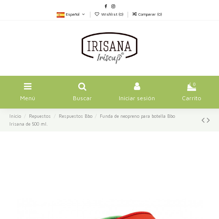
Español
Wishlist (
0
)
Comparar (
0
)
0
Menú
Buscar
Iniciar sesión
Carrito
Inicio
Repuestos
Respuestos Bbo
Funda de neopreno para botella Bbo
Irisana de 500 ml.