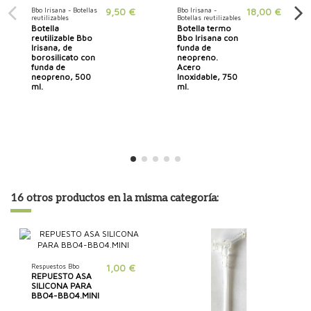
Bbo Irisana - Botellas
9,50 €
Bbo Irisana -
18,00 €
reutilizables
Botellas reutilizables
Botella
Botella termo
reutilizable Bbo
Bbo Irisana con
Irisana, de
funda de
borosilicato con
neopreno.
funda de
Acero
neopreno, 500
Inoxidable, 750
ml.
ml.
16 otros productos en la misma categoría:
Respuestos Bbo
1,00 €
REPUESTO ASA
SILICONA PARA
BBO4-BBO4.MINI