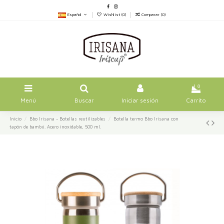
Español
Wishlist (
0
)
Comparar (
0
)
0
Menú
Buscar
Iniciar sesión
Carrito
Inicio
Bbo Irisana - Botellas reutilizables
Botella termo Bbo Irisana con
tapón de bambú. Acero inoxidable, 500 ml.