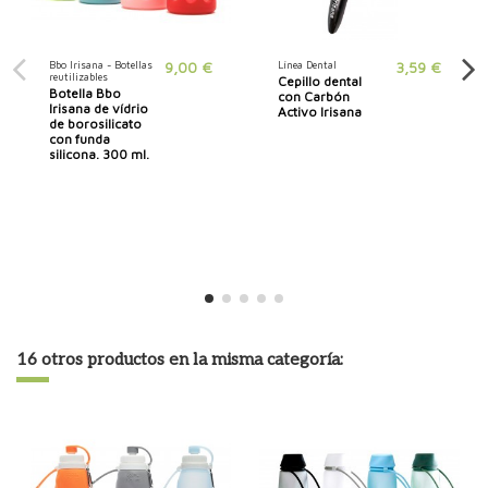
Bbo Irisana - Botellas
9,00 €
Línea Dental
3,59 €
reutilizables
Cepillo dental
Botella Bbo
con Carbón
Irisana de vídrio
Activo Irisana
de borosilicato
con funda
silicona. 300 ml.
16 otros productos en la misma categoría: