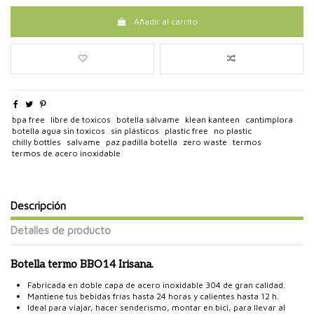
Añadir al carrito
bpa free
libre de toxicos
botella sálvame
klean kanteen
cantimplora
botella agua sin toxicos
sin plásticos
plastic free
no plastic
chilly bottles
salvame
paz padilla botella
zero waste
termos
termos de acero inoxidable
Descripción
Detalles de producto
Botella termo BBO14 Irisana.
Fabricada en doble capa de acero inoxidable 304 de gran calidad.
Mantiene tus bebidas frías hasta 24 horas y calientes hasta 12 h.
Ideal para viajar, hacer senderismo, montar en bici, para llevar al