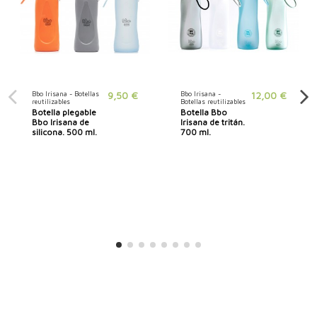
Bbo Irisana - Botellas
9,50 €
Bbo Irisana -
12,00 €
reutilizables
Botellas reutilizables
Botella plegable
Botella Bbo
Bbo Irisana de
Irisana de tritán.
silicona. 500 ml.
700 ml.