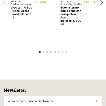
Bbo Irisana -
15,00 €
Bbo Irisana -
14,00 €
Botellas reutilizables
Botellas reutilizables
Vaso termo Bbo
Botella termo
Irisana. Acero
Bbo Irisana con
inoxidable, 450
mosquetón.
ml.
Acero
inoxidable, 500
ml.
Newsletter