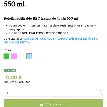
550 ml.
Botella reutilizable BBO Irisana de Tritán 550 ml.
Fabricada en Tritan, un material
ultrarresistente
a los impactos y
muy ligero
.
LIBRE DE BPA, FTALATOS Y OTROS TÓXICOS
.
Consulta aquí:
CONSEJOS, CUIDADOS Y CARACTERÍSTICAS DE TU BBO
IRISANA DE TRITÁN
Color
Verde
Rosa
Blanco
Azul
In Stock
10,00 €
Impuestos incluidos
Añadir al carrito