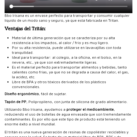
Bbo Irisana es un envase perfecto para transportar y consumir cualquier
líquido de un modo sano y seguro, ya que está fabricada en Tritan.
Ventajas del Tritán:
Material de última generación que se caracteriza por su alta
resistencia a los impactos, al calor / frío y es muy ligero.
Por su alta resistencia, puede utilizarse en lavavajillas con toda
tranquilidad.
Ideal para transportar: al colegio, a la oficina, en el bolso, en la
nevera, etc., ya que son extremadamente ligeras.
Es el material perfecto para transportar alimentos y bebidas, tanto
calientes como frías, ya que no se degrada a causa del calor, el gas,
la acidez, etc.
Libre de BPA y otros tóxicos derivados de los plásticos
convencionales.
Diseño ergonómico
, fácil de sujetar.
Tapón de PP
, Polipropileno, con junta de silicona de grado alimentario.
Utilizando Bbo Irisana, ayudamos a
proteger el medioambiente
,
reduciendo el uso de botellas de agua envasada que son tremendamente
contaminantes. Es por ello que este tipo de producto está teniendo un
enorme éxito a nivel mundial.
El tritán es una nueva generación de resinas de copoliéster reciclables y
seguras para la salud. Se trata de un material libre de BPA, BPS y de