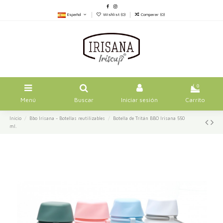
Español
Wishlist (
0
)
Comparar (
0
)
0
Menú
Buscar
Iniciar sesión
Carrito
Inicio
Bbo Irisana - Botellas reutilizables
Botella de Tritán BBO Irisana 550
ml.