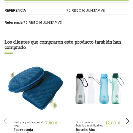
REFERENCIA
72.RBBO16.JUN.TAP.VE
Referencia
72.RBBO16.JUN.TAP.VE
Los clientes que compraron este producto también han
comprado
Ecología y ahorro en el
7,80 €
Bbo Irisana -
12,00 €
hogar
Botellas reutilizables
Ecoesponja
Botella Bbo