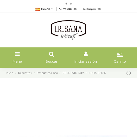
Español
Wishlist (
0
)
Comparar (
0
)
0
Menú
Buscar
Iniciar sesión
Carrito
Inicio
Repuestos
Respuestos Bbo
REPUESTO TAPA + JUNTA BBO16