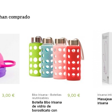
n han comprado
3,00 €
Bbo Irisana - Botellas
9,00 €
Irisana ín
reutilizables
Masajead
Botella Bbo Irisana
Irisana
de vídrio de
borosilicato con