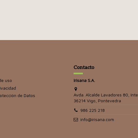
Contacto
de uso
Irisana S.A.
rivacidad
Avda. Alcalde Lavadores 80, Inte
rotección de Datos
36214 Vigo, Pontevedra
986 225 218
info@irisana.com