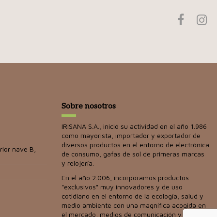
Sobre nosotros
IRISANA S.A., inició su actividad en el año 1.986
como mayorista, importador y exportador de
diversos productos en el entorno de electrónica
rior nave B,
de consumo, gafas de sol de primeras marcas
y relojería.
En el año 2.006, incorporamos productos
"exclusivos" muy innovadores y de uso
cotidiano en el entorno de la ecología, salud y
medio ambiente con una magnífica acogida en
el mercado, medios de comunicación y