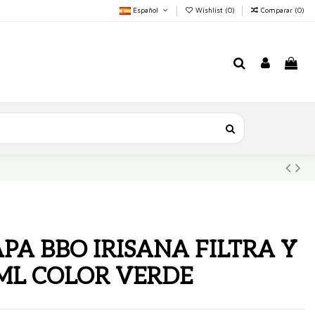
Español
Wishlist (
0
)
Comparar (
0
)
PA BBO IRISANA FILTRA Y
 ML COLOR VERDE