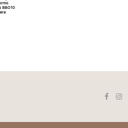
termo
os BBO10
ara