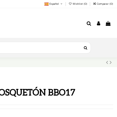
Español
Wishlist (
0
)
Comparar (
0
)
OSQUETÓN BBO17