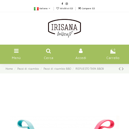
Italiano
Wishlist (
0
)
Compare (
0
)
0
Menù
Cerca
Accedi
Carrello
Home
Pezzi di ricambio
Pezzi di ricambio BBO
REPUESTO TAPA BBO9