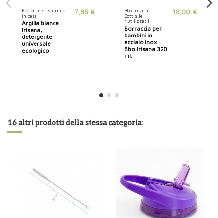
Ecologia e risparmio
7,85 €
Bbo Irisana -
18,00 €
in casa
Bottiglie
riutilizzabili
Argilla bianca
Borraccia per
Irisana,
bambini in
detergente
acciaio inox
universale
Bbo Irisana 320
ecologico
ml.
16 altri prodotti della stessa categoria: