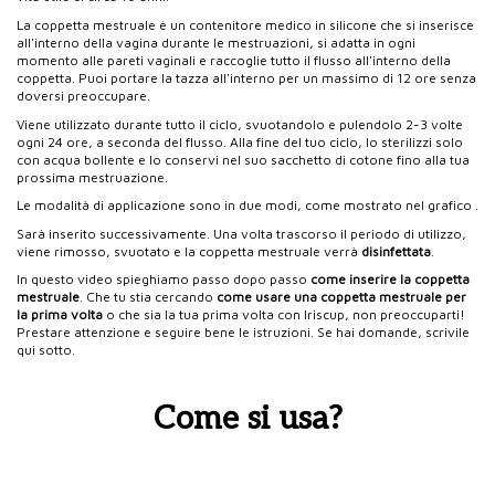
La coppetta mestruale è un contenitore medico in silicone che si inserisce
all'interno della vagina durante le mestruazioni, si adatta in ogni
momento alle pareti vaginali e raccoglie tutto il flusso all'interno della
coppetta. Puoi portare la tazza all'interno per un massimo di 12 ore senza
doversi preoccupare.
Viene utilizzato durante tutto il ciclo, svuotandolo e pulendolo 2-3 volte
ogni 24 ore, a seconda del flusso. Alla fine del tuo ciclo, lo sterilizzi solo
con acqua bollente e lo conservi nel suo sacchetto di cotone fino alla tua
prossima mestruazione.
Le modalità di applicazione sono in due modi, come mostrato nel grafico .
Sarà inserito successivamente. Una volta trascorso il periodo di utilizzo,
viene rimosso, svuotato e la coppetta mestruale verrà
disinfettata
.
In questo video spieghiamo passo dopo passo
come inserire la coppetta
mestruale
. Che tu stia cercando
come usare una coppetta mestruale per
la prima volta
o che sia la tua prima volta con Iriscup, non preoccuparti!
Prestare attenzione e seguire bene le istruzioni. Se hai domande, scrivile
qui sotto.
Come si usa?