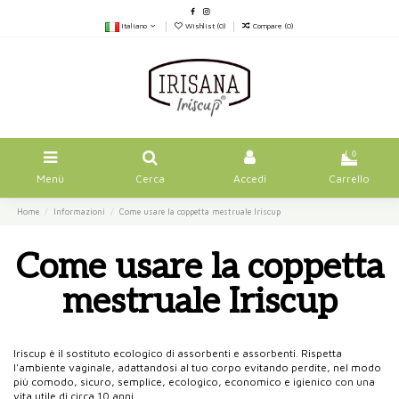
Italiano
Wishlist (
0
)
Compare (
0
)
0
Menù
Cerca
Accedi
Carrello
Home
Informazioni
Come usare la coppetta mestruale Iriscup
Come usare la coppetta
mestruale Iriscup
Iriscup è il sostituto ecologico di assorbenti e assorbenti. Rispetta
l'ambiente vaginale, adattandosi al tuo corpo evitando perdite, nel modo
più comodo, sicuro, semplice, ecologico, economico e igienico con una
vita utile di circa 10 anni.