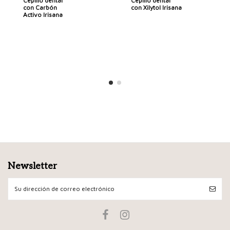
Cepillo dental
Cepillo dental
con Carbón
con Xilytol Irisana
Activo Irisana
Newsletter