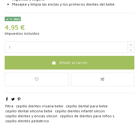
Masajea y limpia las encías y los primeros dientes del bebé.
In Stock
4,95 €
Impuestos incluidos
Añadir al carrito
filtra
cepillo dientes irisana bebe
cepillo dental para bebe
cepillo dental silicona bebe
cepillo dientes infantil silicon
cepillo dientes y encias silicon
cepillos de dientes para niños s
cepillo dientes pediátrico