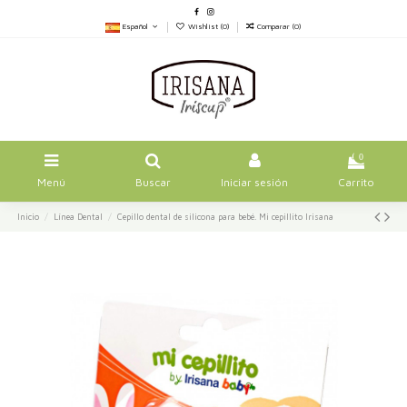
Español
Wishlist (
0
)
Comparar (
0
)
0
Menú
Buscar
Iniciar sesión
Carrito
Inicio
Línea Dental
Cepillo dental de silicona para bebé. Mi cepillito Irisana