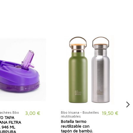
tachées Bbo
3,00 €
Bbo Irisana - Bouteilles
19,50 €
réutilisables
O TAPA
Botella termo
ANA FILTRA
reutilizable con
A 946 ML
tapón de bambú.
PURPURA