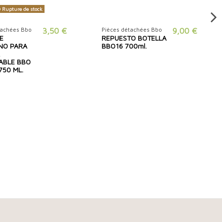
Rupture de stock
tachées Bbo
3,50 €
Pièces détachées Bbo
9,00 €
E
REPUESTO BOTELLA
NO PARA
BBO16 700ml.
A
ZABLE BBO
750 ML.