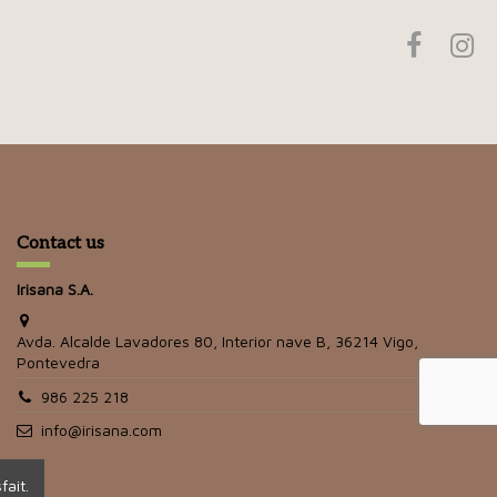
Contact us
Irisana S.A.
Avda. Alcalde Lavadores 80, Interior nave B, 36214 Vigo,
Pontevedra
986 225 218
info@irisana.com
fait.