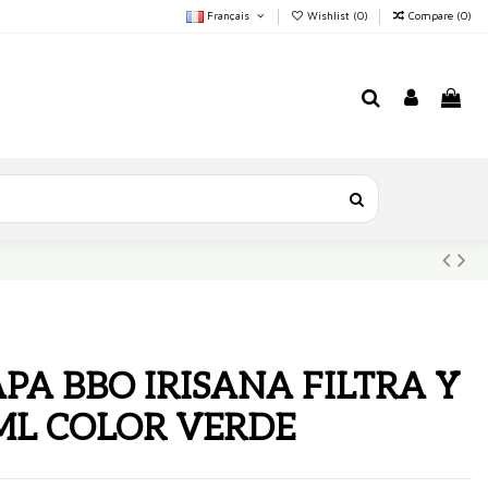
Français
Wishlist (
0
)
Compare (
0
)
PA BBO IRISANA FILTRA Y
 ML COLOR VERDE