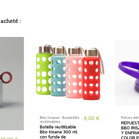
acheté :
Bbo Irisana - Bouteilles
9,00 €
Pièces dé
réutilisables
REPUEST
Botella reutilizable
BBO IRIS
Bbo Irisana 300 ml.
Y ENFRI
con funda de
COLOR 